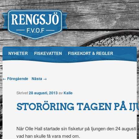
Main menu
NYHETER
FISKEVATTEN
FISKEKORT & REGLER
Skip
RFVOF
MEDIA
FÖRENINGEN
TÄVLINGAR
to
Post navigation
← Föregående
Nästa →
Rengsjö
content
Skrivet
28 augusti, 2013
av
Kalle
Fiskevårdsområdesförening
STORÖRING TAGEN PÅ I
När Olle Hall startade sin fisketur på Ijungen den 24 augusti 
vad han skulle få vara med om.