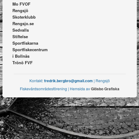
Mo FVOF
Rengsjö
Skoterklubb
Rengsjo.se
Sedvalls
Stiftelse
Sportfiskarna
Sportfiskecentrum
i Bollnäs
Trönö FVF
Kontakt:
fredrik.bergbro@gmail.com
| Rengsjö
Fiskevårdsområdesförening | Hemsida av
Glösbo Grafiska