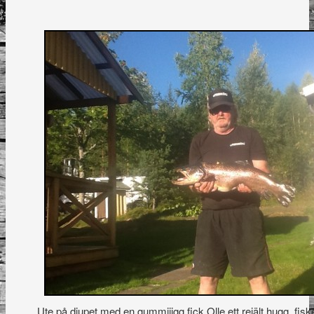
Ute på djupet med en gummijigg fick Olle ett rejält hugg, fiske