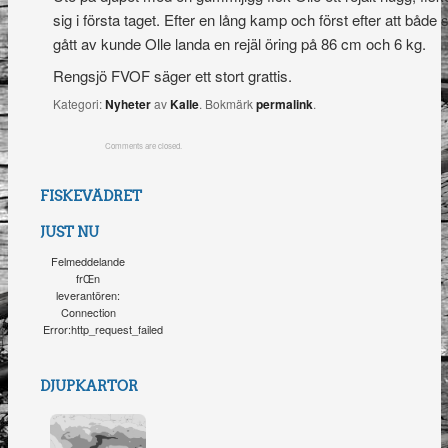
sig i första taget. Efter en lång kamp och först efter att båd
gått av kunde Olle landa en rejäl öring på 86 cm och 6 kg.
Rengsjö FVOF säger ett stort grattis.
Kategori:
Nyheter
av
Kalle
. Bokmärk
permalink
.
Comments are closed.
FISKEVÄDRET
JUST NU
Felmeddelande
frŒn
leverantören:
Connection
Error:http_request_failed
DJUPKARTOR