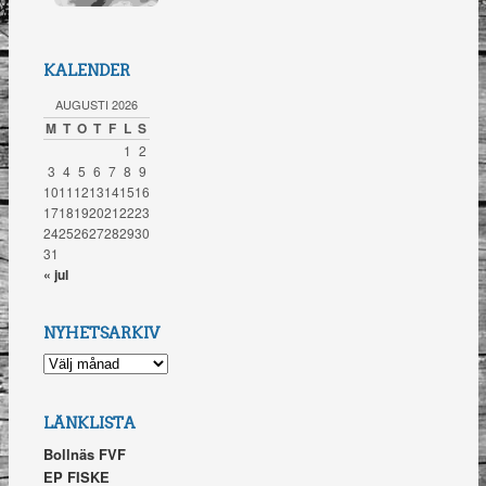
KALENDER
AUGUSTI 2026
M
T
O
T
F
L
S
1
2
3
4
5
6
7
8
9
10
11
12
13
14
15
16
17
18
19
20
21
22
23
24
25
26
27
28
29
30
31
« jul
NYHETSARKIV
NYHETSARKIV
LÄNKLISTA
Bollnäs FVF
EP FISKE