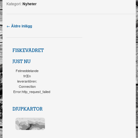
Kategori:
Nyheter
Post navigation
←
Äldre inlägg
FISKEVÄDRET
JUST NU
Felmeddelande
frŒn
leverantören:
Connection
Error:http_request_failed
DJUPKARTOR