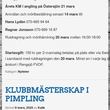
Årets KM i angling på Östersjön 21 mars
Anmälan och mörtbeställning senast
14 mars
till:
Hans Lydèn
070-665 94 64
Ragnar Jonsson
070-669 16 87
Rutdragning och mörthämtning
20 mars
mellan 16:00-18:00
Startavgift:
150 kr per 2-mannalag betalas på plats eller via Swi
i samband med rutdragningen den
20 mars
. Minst en i varje lag sk
årskort i Rengsjö FVOF.
Kategori:
Nyheter
KLUBBMÄSTERSKAP I
PIMPLING
Skrivet
9 mars, 2020
av
Kalle