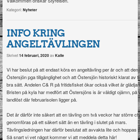
Välkommen önskar Styrelsen.
Kategori:
Nyheter
INFO KRING
ANGELTÄVLINGEN
Skrivet
14 februari, 2020
av
Kalle
Vi har beslut på att endast köra en angeltävling per år och att den
Östersjön pga tillgänglighet och att Östersjön historiskt klarat av f
bra sätt. Andelen C& R på fritidsfisket ökar också vilket är glädja
Bristen på kyla har medfört att Östersjöns is är väldigt ojämn, på v
landlöst där februarisolen ligger på.
Det är därför inte säkert att en tävling om två veckor har större ch
genomföras på ett säkert sätt än en tävling i slutet på mars.
Tävlingsledningen har därför beslutat att avvakta lite och hoppas p
Så snart vi vet något kommer vi att meddela detta här!