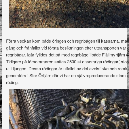
Förra veckan kom både öringen och regnbågen till kassarna, matni
gång och frånfallet vid första besiktningen efter uttransporten var 
regnbågar. Igår fylldes det på med regnbåge i både Fjällmyrtjärn o
Tidigare på försommaren sattes 2500 st ensomriga rödingar( stor
ut i Ijungen. Dessa rödingar är utfallet av det avelsfiske och r
genomförs i Stor Örtjärn där vi har en självreproducerande stam 
röding.