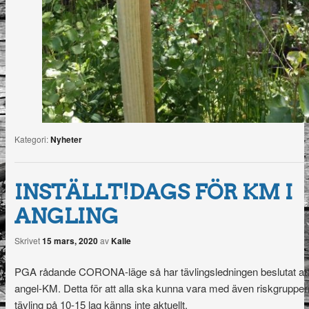
Kategori:
Nyheter
INSTÄLLT!DAGS FÖR KM I
ANGLING
Skrivet
15 mars, 2020
av
Kalle
PGA rådande CORONA-läge så har tävlingsledningen beslutat att s
angel-KM. Detta för att alla ska kunna vara med även riskgrupper
tävling på 10-15 lag känns inte aktuellt.