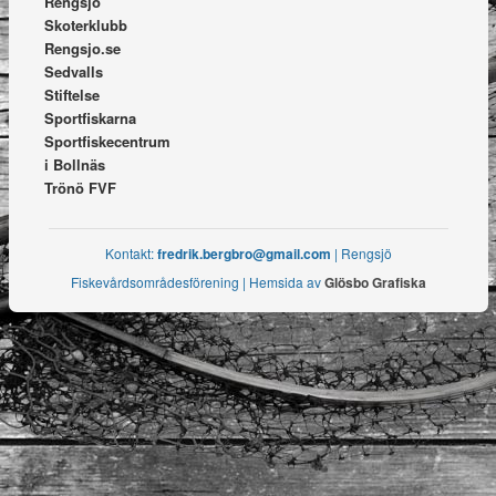
Rengsjö
Skoterklubb
Rengsjo.se
Sedvalls
Stiftelse
Sportfiskarna
Sportfiskecentrum
i Bollnäs
Trönö FVF
Kontakt:
fredrik.bergbro@gmail.com
| Rengsjö
Fiskevårdsområdesförening | Hemsida av
Glösbo Grafiska