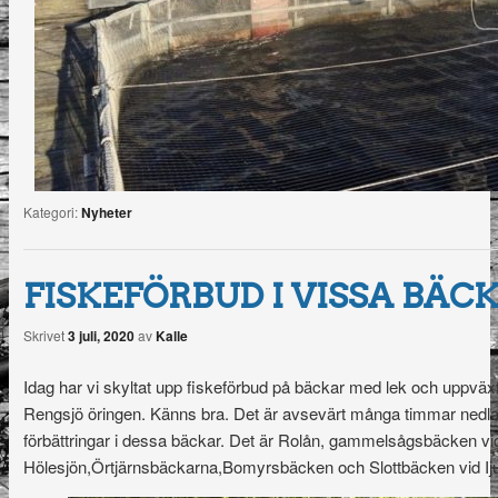
Kategori:
Nyheter
FISKEFÖRBUD I VISSA BÄC
Skrivet
3 juli, 2020
av
Kalle
Idag har vi skyltat upp fiskeförbud på bäckar med lek och uppväx
Rengsjö öringen. Känns bra. Det är avsevärt många timmar nedla
förbättringar i dessa bäckar. Det är Rolån, gammelsågsbäcken vi
Hölesjön,Örtjärnsbäckarna,Bomyrsbäcken och Slottbäcken vid Ij