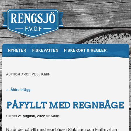
Main menu
NYHETER
FISKEVATTEN
FISKEKORT & REGLER
Skip
RFVOF
MEDIA
FÖRENINGEN
TÄVLINGAR
to
Kalle
AUTHOR ARCHIVES:
Rengsjö
content
Fiskevårdsområdesförening
Post navigation
←
Äldre inlägg
PÅFYLLT MED REGNBÅGE
Skrivet
21 augusti, 2022
av
Kalle
Nu är det påfyllt med regnbåge i Slakttjärn och Fjällmyrtjärn.