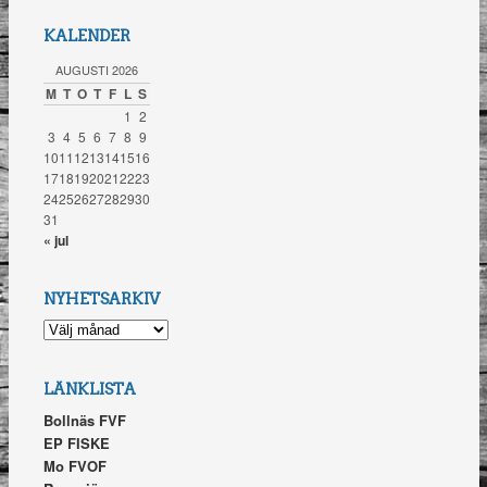
KALENDER
AUGUSTI 2026
M
T
O
T
F
L
S
1
2
3
4
5
6
7
8
9
10
11
12
13
14
15
16
17
18
19
20
21
22
23
24
25
26
27
28
29
30
31
« jul
NYHETSARKIV
NYHETSARKIV
LÄNKLISTA
Bollnäs FVF
EP FISKE
Mo FVOF