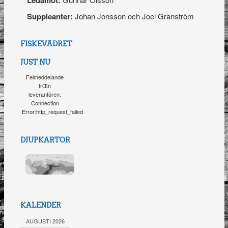
Ledamot:
Suppleanter:
Johan Jonsson och Joel Granström
FISKEVÄDRET
JUST NU
Felmeddelande
frŒn
leverantören:
Connection
Error:http_request_failed
DJUPKARTOR
KALENDER
AUGUSTI 2026