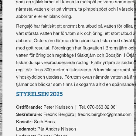
som en självklarhet att kunna ta metspöt en varm sommardag
närmsta vatten eller på vintern, ta pimpelspöet och i vårsole
abborrar eller en blank öring.
Rengsjö har faktiskt ett enormt bra utbud på vatten för olika t
vårt största vatten har förutom sik och öring, ett stort utbud 
abborre. Östersjön där man från piren kan fiska med såväl
med gott resultat. Föreningen har flugvatten i Bromstjärn och
vatten för öring och regnbåge i Slakttjärn och Bodsjön. I Ötjär
fiskar du självreproducerande röding. Fjällmyrtjärn är sedan 
regi, där finns 300 meter rullstolsramp, 5 kastplatser samt 
vindskydd och utedass. Förutom ovan nämnda vatten så är fi
tjärnar och bäckar som finns i skogarna alltid en spännande 
STYRELSEN 2025
Ordförande:
Peter Karlsson | Tel. 070-363 82 36
Sekreterare:
Fredrik Bergbro | fredrik.bergbro@gmail.com
Kassör:
Seth Roos
Ledamot:
Pär-Anders Nilsson
Gunnar Olsson