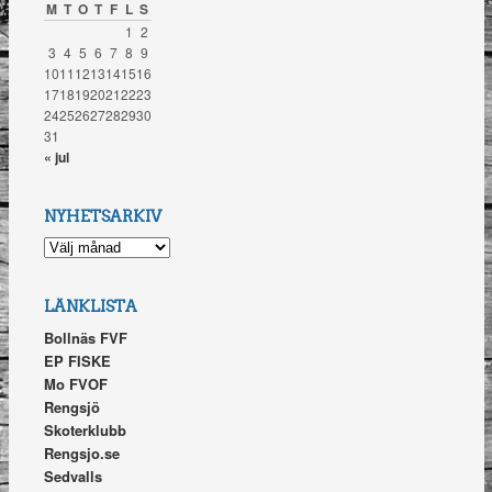
M
T
O
T
F
L
S
1
2
3
4
5
6
7
8
9
10
11
12
13
14
15
16
17
18
19
20
21
22
23
24
25
26
27
28
29
30
31
« jul
NYHETSARKIV
NYHETSARKIV
LÄNKLISTA
Bollnäs FVF
EP FISKE
Mo FVOF
Rengsjö
Skoterklubb
Rengsjo.se
Sedvalls