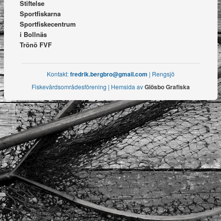
Stiftelse
Sportfiskarna
Sportfiskecentrum
i Bollnäs
Trönö FVF
Kontakt:
fredrik.bergbro@gmail.com
| Rengsjö
Fiskevårdsområdesförening | Hemsida av
Glösbo Grafiska