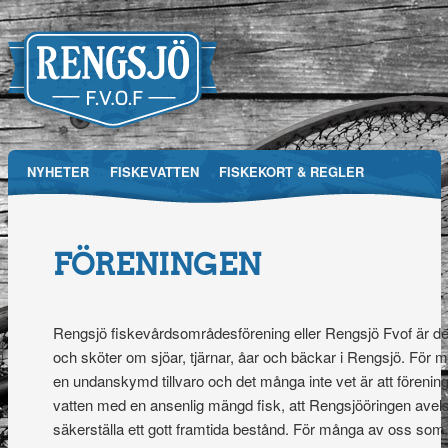
Main menu
NYHETER
FISKEVATTEN
FISKEKORT & REGLER
Skip
RFVOF
MEDIA
FÖRENINGEN
TÄVLINGAR
to
FÖRENINGEN
Rengsjö
content
Fiskevårdsområdesförening
Rengsjö fiskevårdsområdesförening eller Rengsjö Fvof är de
och sköter om sjöar, tjärnar, åar och bäckar i Rengsjö. För 
en undanskymd tillvaro och det många inte vet är att förening
vatten med en ansenlig mängd fisk, att Rengsjööringen avelsf
säkerställa ett gott framtida bestånd. För många av oss som