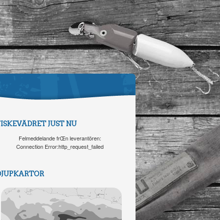
FISKEVÄDRET JUST NU
Felmeddelande frŒn leverantören:
Connection Error:http_request_failed
DJUPKARTOR