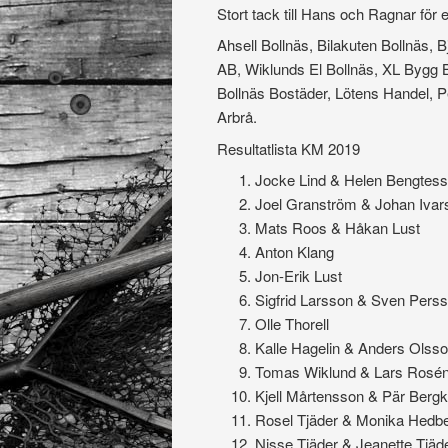
Stort tack till Hans och Ragnar för 
Ahsell Bollnäs, Bilakuten Bollnäs
AB, Wiklunds El Bollnäs, XL Bygg B
Bollnäs Bostäder, Lötens Handel, P
Arbrå.
Resultatlista KM 2019
Jocke Lind & Helen
Joel Granström & Jo
Mats Roos & Håkan
Anton Klang 578
Jon-Erik Lust 51
Sigfrid Larsson & S
Olle Thorell 369
Kalle Hagelin & And
Tomas Wiklund & La
Kjell Mårtensson & P
Rosel Tjäder & Mon
Nisse Tjäder & Jean