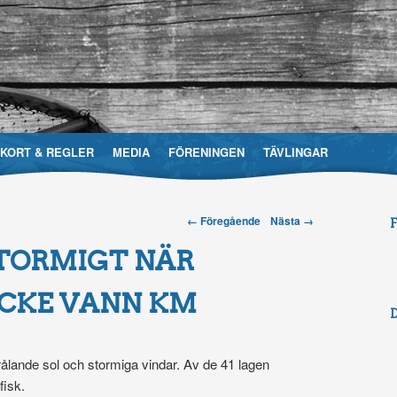
EKORT & REGLER
MEDIA
FÖRENINGEN
TÄVLINGAR
Post navigation
← Föregående
Nästa →
evårdsområdesförening
STORMIGT NÄR
OCKE VANN KM
ålande sol och stormiga vindar. Av de 41 lagen
fisk.