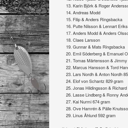
Karin Björk & Roger
Andreas Modd 2
Filip & Anders Rin
Putte Nilsson & Lenn
Anders Modd & Ande
Claes Larsson 2
Gunnar & Mats Rin
Emil Söderberg & E
Tomas Mårtensson & Jimmy 
Marcus Hansson & Tord Han
Lars Nordh & Anton Nordh 8
Elof von Schantz 829 gram
Jonas Hildingsson & Richard
Lasse Lindberg & Ronny And
Kai Nurmi 674 gram
Ove Hamrén & Pälle Knutsso
Linus Åhlund 592 gram