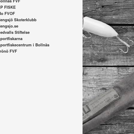
ollnäs FVF
P FISKE
Mo FVOF
engsjö Skoterklubb
engsjo.se
edvalls Stiftelse
portfiskarna
portfiskecentrum i Bollnäs
rönö FVF