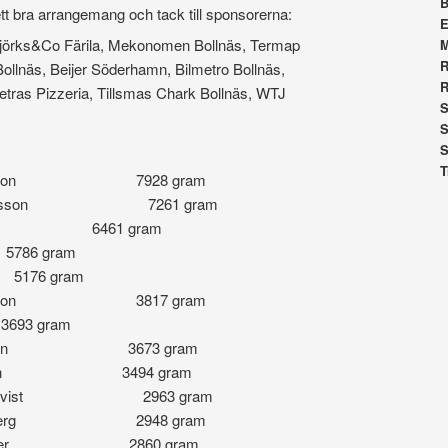
B
ett bra arrangemang och tack till sponsorerna:
E
, Björks&Co Färila, Mekonomen Bollnäs, Termap
R
ollnäs, Beijer Söderhamn, Bilmetro Bollnäs,
R
etras Pizzeria, Tillsmas Chark Bollnäs, WTJ
S
S
S
T
 Bengtesson 7928 gram
han Ivarsson 7261 gram
 Lust 6461 gram
6 gram
76 gram
ven Persson 3817 gram
3 gram
ers Olsson 3673 gram
rs Rosén 3494 gram
är Bergkvist 2963 gram
ika Hedberg 2948 gram
ette Tjäder 2860 gram