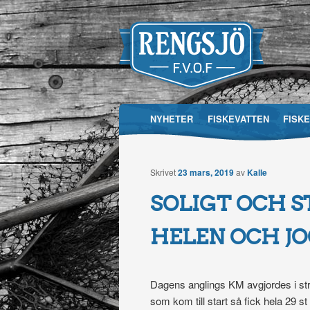
Main menu
NYHETER
FISKEVATTEN
FISK
Skip
RFVOF
to
Skrivet
23 mars, 2019
av
Kalle
Rengsjö Fisk
content
SOLIGT OCH 
HELEN OCH J
Dagens anglings KM avgjordes i str
som kom till start så fick hela 29 st 