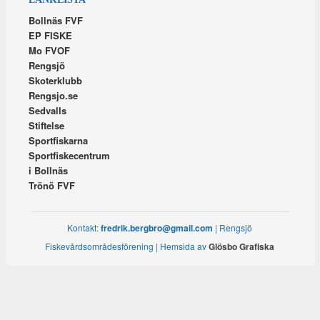
Bollnäs FVF
EP FISKE
Mo FVOF
Rengsjö
Skoterklubb
Rengsjo.se
Sedvalls
Stiftelse
Sportfiskarna
Sportfiskecentrum
i Bollnäs
Trönö FVF
Kontakt:
fredrik.bergbro@gmail.com
| Rengsjö
Fiskevårdsområdesförening | Hemsida av
Glösbo Grafiska