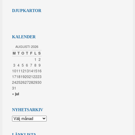
DJUPKARTOR
KALENDER
AUGUSTI 2026
M
T
O
T
F
L
S
1
2
3
4
5
6
7
8
9
10
11
12
13
14
15
16
17
18
19
20
21
22
23
24
25
26
27
28
29
30
31
« jul
NYHETSARKIV
NYHETSARKIV
LÄNKLISTA