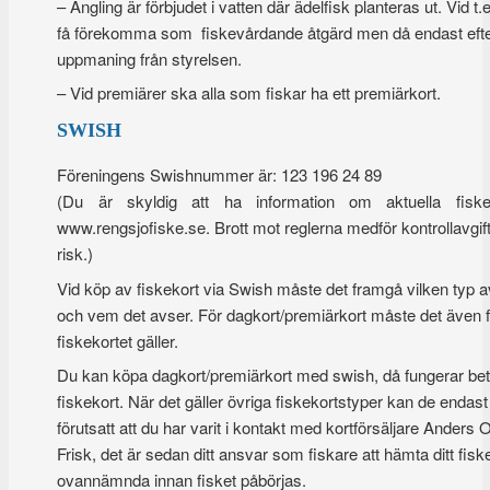
– Angling är förbjudet i vatten där ädelfisk planteras ut. Vid t
få förekomma som fiskevårdande åtgärd men då endast efter 
uppmaning från styrelsen.
– Vid premiärer ska alla som fiskar ha ett premiärkort.
SWISH
Föreningens Swishnummer är: 123 196 24 89
(Du är skyldig att ha information om aktuella fisk
www.rengsjofiske.se. Brott mot reglerna medför kontrollavgift
risk.)
Vid köp av fiskekort via Swish måste det framgå vilken typ 
och vem det avser. För dagkort/premiärkort måste det även 
fiskekortet gäller.
Du kan köpa dagkort/premiärkort med swish, då fungerar bet
fiskekort. När det gäller övriga fiskekortstyper kan de enda
förutsatt att du har varit i kontakt med kortförsäljare Anders
Frisk, det är sedan ditt ansvar som fiskare att hämta ditt fis
ovannämnda innan fisket påbörjas.