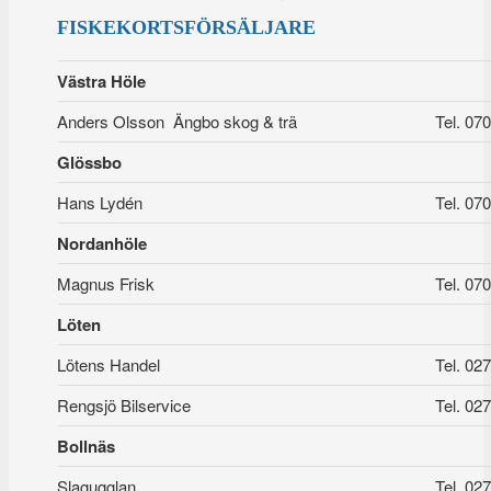
FISKEKORTSFÖRSÄLJARE
Västra Höle
Anders Olsson Ängbo skog & trä
Tel. 07
Glössbo
Hans Lydén
Tel. 07
Nordanhöle
Magnus Frisk
Tel. 07
Löten
Lötens Handel
Tel. 02
Rengsjö Bilservice
Tel. 02
Bollnäs
Slagugglan
Tel. 02