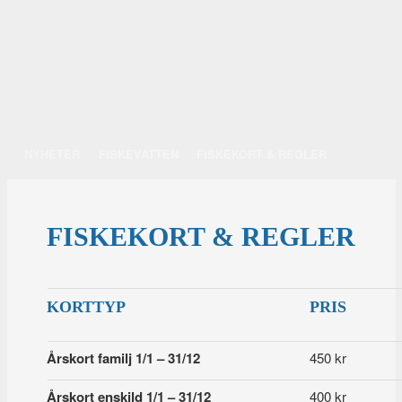
Main menu
NYHETER
FISKEVATTEN
FISKEKORT & REGLER
Skip to content
RFVOF
MEDIA
FÖRENINGEN
TÄVLINGAR
FISKEKORT & REGLER
Rengsjö
Fiskevårdsområdesförening
KORTTYP
PRIS
Årskort familj 1/1 – 31/12
450 kr
Årskort enskild 1/1 – 31/12
400 kr