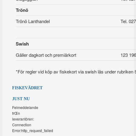
Trönö
Trönö Lanthandel
Tel. 02
Swish
Gäller dagkort och premiärkort
123 196
*För regler vid köp av fiskekort via swish läs under rubriken
FISKEVÄDRET
JUST NU
Felmeddelande
frŒn
leverantören:
Connection
Error:http_request_failed