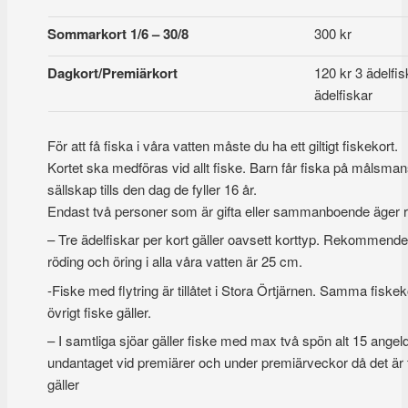
Sommarkort 1/6 – 30/8
300 kr
Dagkort/Premiärkort
120 kr 3 ädelfis
ädelfiskar
För att få fiska i våra vatten måste du ha ett giltigt fiskekort.
Kortet ska medföras vid allt fiske. Barn får fiska på målsma
sällskap tills den dag de fyller 16 år.
Endast två personer som är gifta eller sammanboende äger rätt
– Tre ädelfiskar per kort gäller oavsett korttyp. Rekommende
röding och öring i alla våra vatten är 25 cm.
-Fiske med flytring är tillåtet i Stora Örtjärnen. Samma fiske
övrigt fiske gäller.
– I samtliga sjöar gäller fiske med max två spön alt 15 ange
undantaget vid premiärer och under premiärveckor då det är
gäller