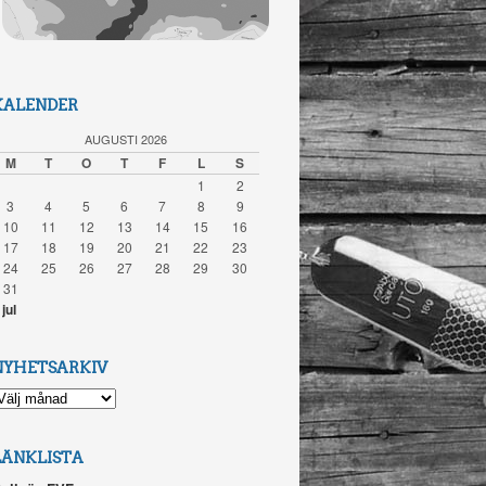
KALENDER
AUGUSTI 2026
M
T
O
T
F
L
S
1
2
3
4
5
6
7
8
9
10
11
12
13
14
15
16
17
18
19
20
21
22
23
24
25
26
27
28
29
30
31
 jul
NYHETSARKIV
YHETSARKIV
LÄNKLISTA