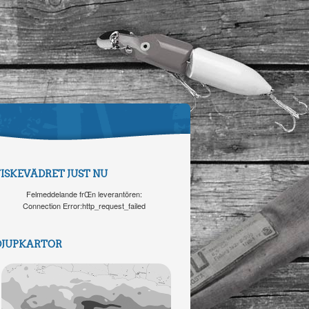
FISKEVÄDRET JUST NU
Felmeddelande frŒn leverantören:
Connection Error:http_request_failed
DJUPKARTOR