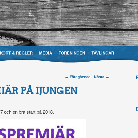
EKORT & REGLER
MEDIA
FÖRENINGEN
TÄVLINGAR
Post navigation
← Föregående
Nästa →
evårdsområdesförening
IÄR PÅ IJUNGEN
17 och en bra start på 2018.