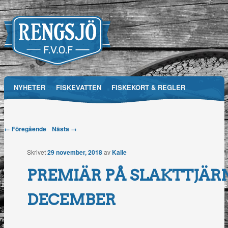
Main menu
NYHETER
FISKEVATTEN
FISKEKORT & REGLER
Skip
RFVOF
MEDIA
FÖRENINGEN
TÄVLINGAR
to
Post navigation
← Föregående
Nästa →
Rengsjö
content
Skrivet
29 november, 2018
av
Kalle
Fiskevårdsområdesförening
PREMIÄR PÅ SLAKTTJÄRN
DECEMBER