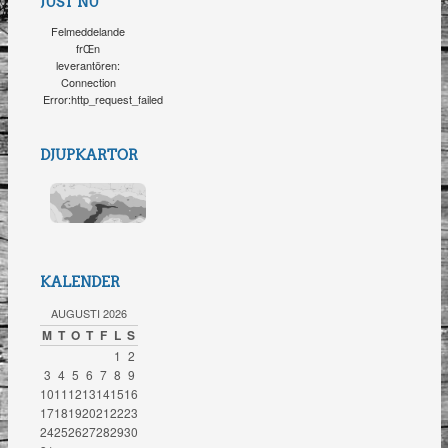
JUST NU
Felmeddelande
frŒn
leverantören:
Connection
Error:http_request_failed
DJUPKARTOR
KALENDER
AUGUSTI 2026
M
T
O
T
F
L
S
1
2
3
4
5
6
7
8
9
10
11
12
13
14
15
16
17
18
19
20
21
22
23
24
25
26
27
28
29
30