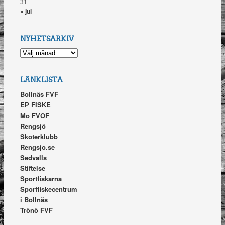
31
« jul
NYHETSARKIV
NYHETSARKIV
LÄNKLISTA
Bollnäs FVF
EP FISKE
Mo FVOF
Rengsjö
Skoterklubb
Rengsjo.se
Sedvalls
Stiftelse
Sportfiskarna
Sportfiskecentrum
i Bollnäs
Trönö FVF