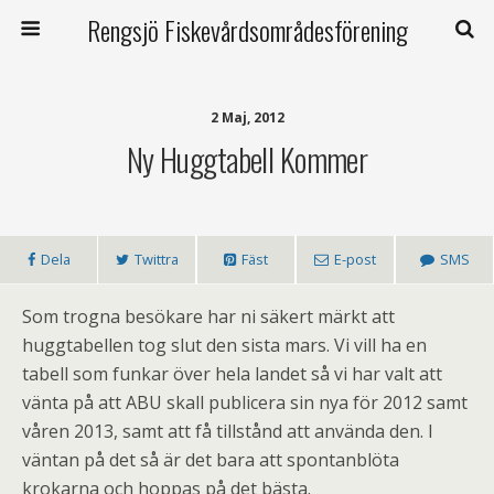
Rengsjö Fiskevårdsområdesförening
2 Maj, 2012
Ny Huggtabell Kommer
Dela
Twittra
Fäst
E-post
SMS
Som trogna besökare har ni säkert märkt att
huggtabellen tog slut den sista mars. Vi vill ha en
tabell som funkar över hela landet så vi har valt att
vänta på att ABU skall publicera sin nya för 2012 samt
våren 2013, samt att få tillstånd att använda den. I
väntan på det så är det bara att spontanblöta
krokarna och hoppas på det bästa.