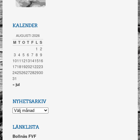
KALENDER
AUGUSTI 2026
M
T
O
T
F
L
S
1
2
3
4
5
6
7
8
9
10
11
12
13
14
15
16
17
18
19
20
21
22
23
24
25
26
27
28
29
30
31
« jul
NYHETSARKIV
NYHETSARKIV
LÄNKLISTA
Bollnäs FVF