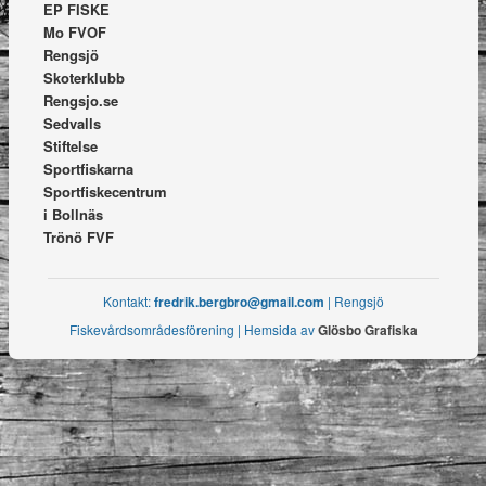
EP FISKE
Mo FVOF
Rengsjö
Skoterklubb
Rengsjo.se
Sedvalls
Stiftelse
Sportfiskarna
Sportfiskecentrum
i Bollnäs
Trönö FVF
Kontakt:
fredrik.bergbro@gmail.com
| Rengsjö
Fiskevårdsområdesförening | Hemsida av
Glösbo Grafiska