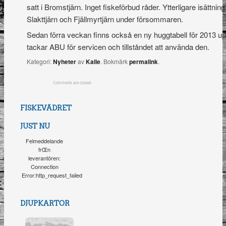
satt i Bromstjärn. Inget fiskeförbud råder. Ytterligare isättni
Slakttjärn och Fjällmyrtjärn under försommaren.
Sedan förra veckan finns också en ny huggtabell för 2013 u
tackar ABU för servicen och tillståndet att använda den.
Kategori:
Nyheter
av
Kalle
. Bokmärk
permalink
.
Comments are closed.
FISKEVÄDRET
JUST NU
Felmeddelande
frŒn
leverantören:
Connection
Error:http_request_failed
DJUPKARTOR