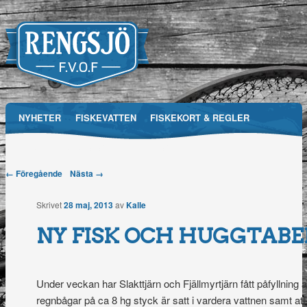
Main menu
NYHETER
FISKEVATTEN
FISKEKORT & REGLER
Skip
RFVOF
MEDIA
FÖRENINGEN
TÄVLINGAR
to
Post navigation
← Föregående
Nästa →
Rengsjö
content
Skrivet
28 maj, 2013
av
Kalle
Fiskevårdsområdesförening
NY FISK OCH HUGGTABE
Under veckan har Slakttjärn och Fjällmyrtjärn fått påfyllning av
regnbågar på ca 8 hg styck är satt i vardera vattnen samt att 