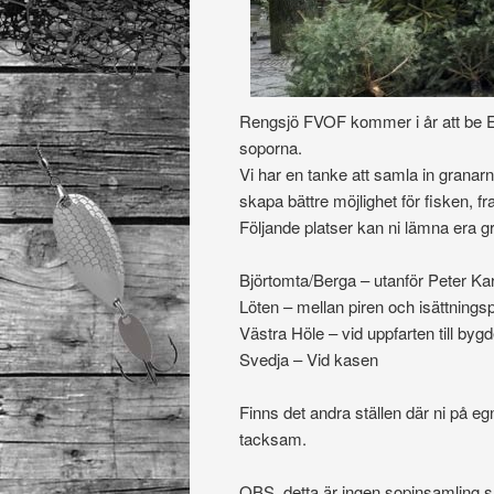
Rengsjö FVOF kommer i år att be Er
soporna.
Vi har en tanke att samla in granarna
skapa bättre möjlighet för fisken, fr
Följande platser kan ni lämna era g
Björtomta/Berga – utanför Peter Ka
Löten – mellan piren och isättnings
Västra Höle – vid uppfarten till by
Svedja – Vid kasen
Finns det andra ställen där ni på eg
tacksam.
OBS. detta är ingen sopinsamling s