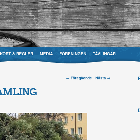
EKORT & REGLER
MEDIA
FÖRENINGEN
TÄVLINGAR
Post navigation
← Föregående
Nästa →
evårdsområdesförening
AMLING