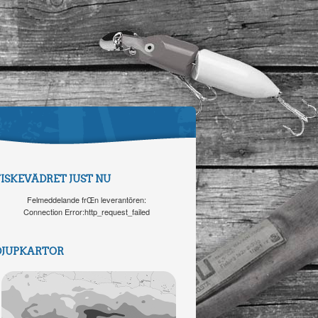
FISKEVÄDRET JUST NU
Felmeddelande frŒn leverantören:
Connection Error:http_request_failed
DJUPKARTOR