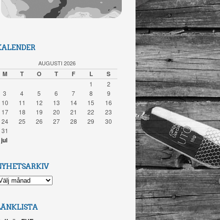
KALENDER
AUGUSTI 2026
M
T
O
T
F
L
S
1
2
3
4
5
6
7
8
9
10
11
12
13
14
15
16
17
18
19
20
21
22
23
24
25
26
27
28
29
30
31
 jul
NYHETSARKIV
YHETSARKIV
LÄNKLISTA