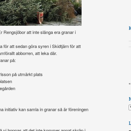
 Rengsjöbor att inte slänga era granar i
 för att sedan göra syren i Skidtjärn för att
amförallt abborren, att leka där.
ranar på:
rlsson på utmärkt plats
platsen
«
gdegården
N
na initiativ kan samla in granar så är föreningen
å vi hoppas att det inte kommer annat skräp i