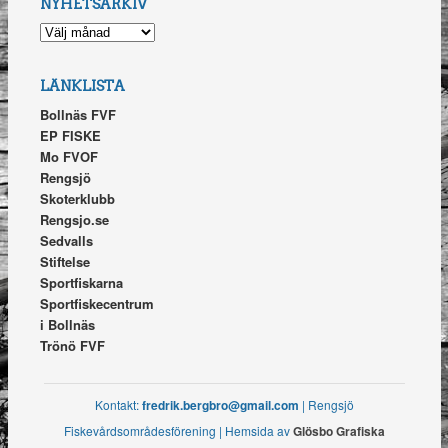
NYHETSARKIV
NYHETSARKIV
LÄNKLISTA
Bollnäs FVF
EP FISKE
Mo FVOF
Rengsjö
Skoterklubb
Rengsjo.se
Sedvalls
Stiftelse
Sportfiskarna
Sportfiskecentrum
i Bollnäs
Trönö FVF
Kontakt:
fredrik.bergbro@gmail.com
| Rengsjö
Fiskevårdsområdesförening | Hemsida av
Glösbo Grafiska