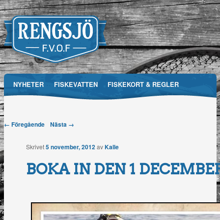
Main menu
NYHETER
FISKEVATTEN
FISKEKORT & REGLER
Skip
RFVOF
MEDIA
FÖRENINGEN
TÄVLINGAR
to
Post navigation
← Föregående
Nästa →
Rengsjö
content
Skrivet
5 november, 2012
av
Kalle
Fiskevårdsområdesförening
BOKA IN DEN 1 DECEMBE