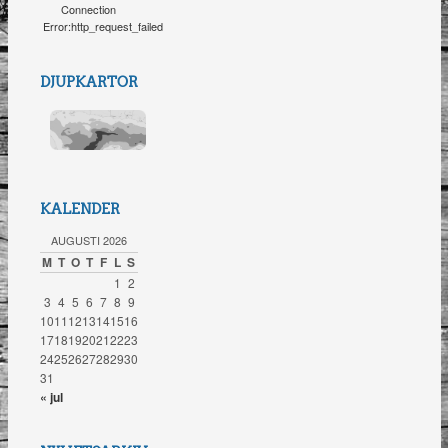
Connection
Error:http_request_failed
DJUPKARTOR
KALENDER
AUGUSTI 2026
M
T
O
T
F
L
S
1
2
3
4
5
6
7
8
9
10
11
12
13
14
15
16
17
18
19
20
21
22
23
24
25
26
27
28
29
30
31
« jul