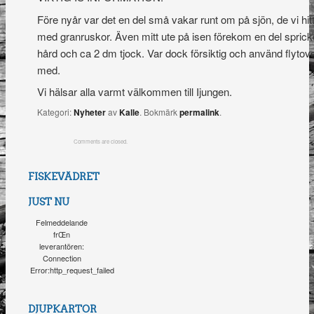
Före nyår var det en del små vakar runt om på sjön, de vi hi
med granruskor. Även mitt ute på isen förekom en del sprickor
hård och ca 2 dm tjock. Var dock försiktig och använd flytov
med.
Vi hälsar alla varmt välkommen till Ijungen.
Kategori:
Nyheter
av
Kalle
. Bokmärk
permalink
.
Comments are closed.
FISKEVÄDRET
JUST NU
Felmeddelande
frŒn
leverantören:
Connection
Error:http_request_failed
DJUPKARTOR