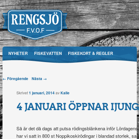
Main menu
NYHETER
FISKEVATTEN
FISKEKORT & REGLER
Skip
RFVOF
MEDIA
FÖRENINGEN
TÄVLINGAR
to
Post navigation
← Föregående
Nästa →
Rengsjö
content
Skrivet
1 januari, 2014
av
Kalle
Fiskevårdsområdesförening
4 JANUARI ÖPPNAR IJUN
Så är det då dags att putsa rödingsblänkena inför Lördagens 
har vi satt in 800 st Noppikoskirödingar i blandad storlek, sa