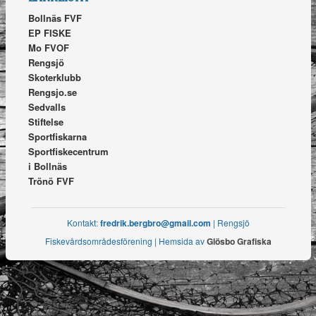
Bollnäs FVF
EP FISKE
Mo FVOF
Rengsjö
Skoterklubb
Rengsjo.se
Sedvalls
Stiftelse
Sportfiskarna
Sportfiskecentrum
i Bollnäs
Trönö FVF
Kontakt:
fredrik.bergbro@gmail.com
| Rengsjö
Fiskevårdsområdesförening | Hemsida av
Glösbo Grafiska