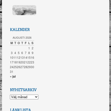
KALENDER
AUGUSTI 2026
M
T
O
T
F
L
S
1
2
3
4
5
6
7
8
9
10
11
12
13
14
15
16
17
18
19
20
21
22
23
24
25
26
27
28
29
30
31
« jul
NYHETSARKIV
NYHETSARKIV
LÄNKLISTA