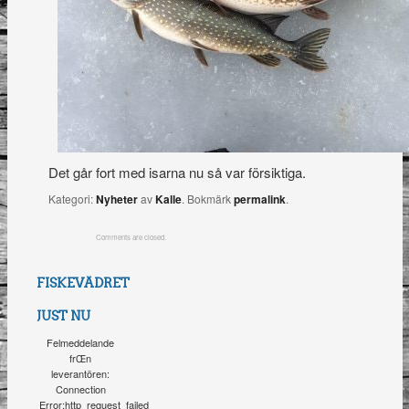
Det går fort med isarna nu så var försiktiga.
Kategori:
Nyheter
av
Kalle
. Bokmärk
permalink
.
Comments are closed.
FISKEVÄDRET
JUST NU
Felmeddelande
frŒn
leverantören:
Connection
Error:http_request_failed