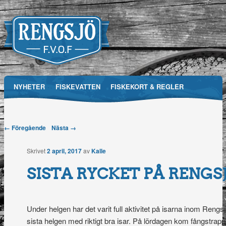
Main menu
NYHETER
FISKEVATTEN
FISKEKORT & REGLER
Skip
RFVOF
MEDIA
FÖRENINGEN
TÄVLINGAR
to
Post navigation
← Föregående
Nästa →
Rengsjö
content
Skrivet
2 april, 2017
av
Kalle
Fiskevårdsområdesförening
SISTA RYCKET PÅ RENGS
Under helgen har det varit full aktivitet på isarna inom Reng
sista helgen med riktigt bra isar. På lördagen kom fångstrappo