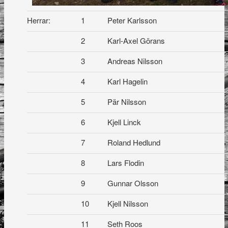
Herrar:
1
Peter Karlsson
2
Karl-Axel Görans
3
Andreas Nilsson
4
Karl Hagelin
5
Pär Nilsson
6
Kjell Linck
7
Roland Hedlund
8
Lars Flodin
9
Gunnar Olsson
10
Kjell Nilsson
11
Seth Roos