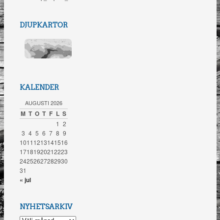
DJUPKARTOR
KALENDER
AUGUSTI 2026
M
T
O
T
F
L
S
1
2
3
4
5
6
7
8
9
10
11
12
13
14
15
16
17
18
19
20
21
22
23
24
25
26
27
28
29
30
31
« jul
NYHETSARKIV
NYHETSARKIV