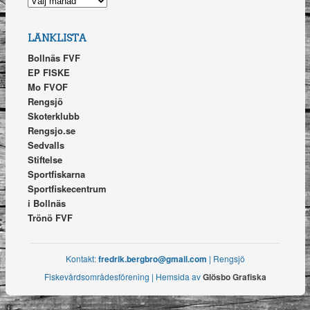
LÄNKLISTA
Bollnäs FVF
EP FISKE
Mo FVOF
Rengsjö
Skoterklubb
Rengsjo.se
Sedvalls
Stiftelse
Sportfiskarna
Sportfiskecentrum
i Bollnäs
Trönö FVF
Kontakt:
fredrik.bergbro@gmail.com
| Rengsjö
Fiskevårdsområdesförening | Hemsida av
Glösbo Grafiska