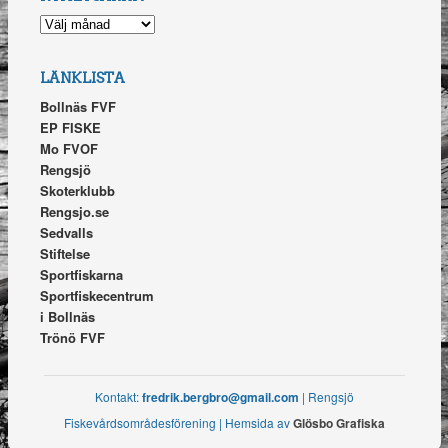
NYHETSARKIV
LÄNKLISTA
Bollnäs FVF
EP FISKE
Mo FVOF
Rengsjö
Skoterklubb
Rengsjo.se
Sedvalls
Stiftelse
Sportfiskarna
Sportfiskecentrum
i Bollnäs
Trönö FVF
Kontakt:
fredrik.bergbro@gmail.com
| Rengsjö
Fiskevårdsområdesförening | Hemsida av
Glösbo Grafiska