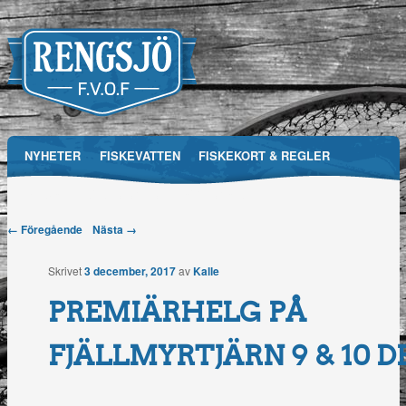
Main menu
NYHETER
FISKEVATTEN
FISKEKORT & REGLER
Skip
RFVOF
MEDIA
FÖRENINGEN
TÄVLINGAR
to
Post navigation
← Föregående
Nästa →
Rengsjö
content
Skrivet
3 december, 2017
av
Kalle
Fiskevårdsområdesförening
PREMIÄRHELG PÅ
FJÄLLMYRTJÄRN 9 & 10 