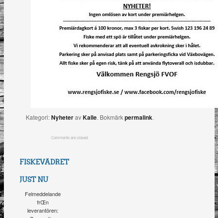
Kategori:
Nyheter
av
Kalle
. Bokmärk
permalink
.
Comments are closed.
FISKEVÄDRET
JUST NU
Felmeddelande
frŒn
leverantören: