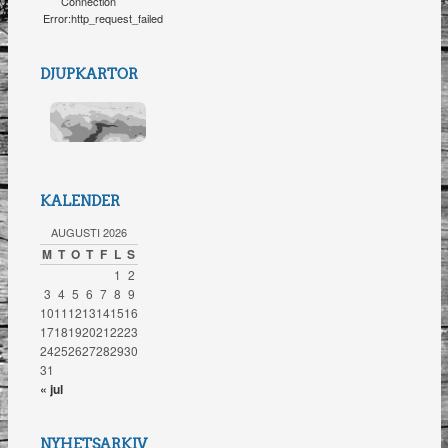
Connection
Error:http_request_failed
DJUPKARTOR
KALENDER
AUGUSTI 2026
M
T
O
T
F
L
S
1
2
3
4
5
6
7
8
9
10
11
12
13
14
15
16
17
18
19
20
21
22
23
24
25
26
27
28
29
30
31
« jul
NYHETSARKIV