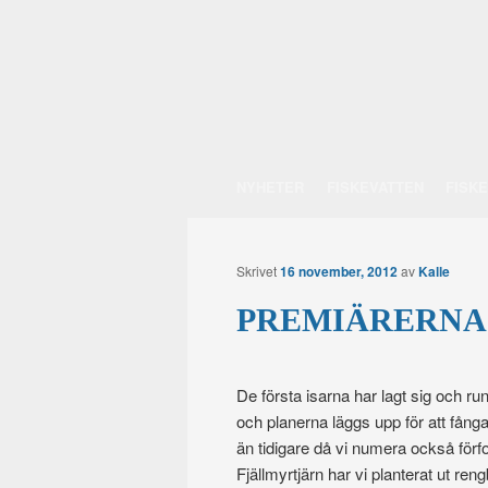
Main menu
NYHETER
FISKEVATTEN
FISK
Skip
RFVOF
to
Skrivet
16 november, 2012
av
Kalle
Rengsjö Fisk
content
PREMIÄRERNA
De första isarna har lagt sig och r
och planerna läggs upp för att fånga
än tidigare då vi numera också förfo
Fjällmyrtjärn har vi planterat ut r