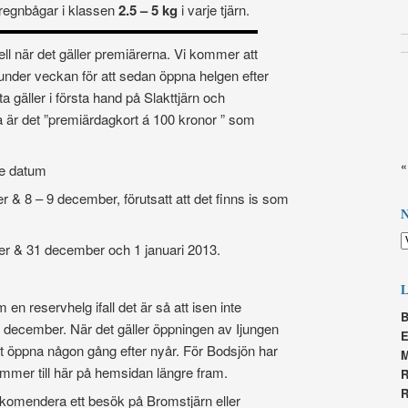
re regnbågar i klassen
2.5 – 5 kg
i varje tjärn.
ll när det gäller premiärerna. Vi kommer att
under veckan för att sedan öppna helgen efter
tta gäller i första hand på Slakttjärn och
a är det ”premiärdagkort á 100 kronor ” som
«
de datum
& 8 – 9 december, förutsatt att det finns is som
ler.
N
 & 31 december och 1 januari 2013.
n reservhelg ifall det är så att isen inte
B
1 december. När det gäller öppningen av Ijungen
E
 öppna någon gång efter nyår. För Bodsjön har
ommer till här på hemsidan längre fram.
R
R
ekomendera ett besök på Bromstjärn eller