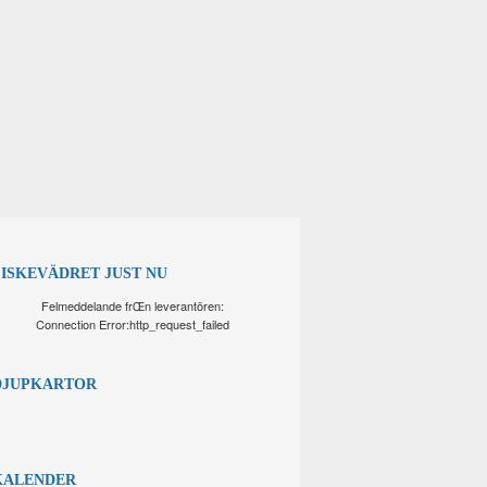
FISKEVÄDRET JUST NU
Felmeddelande frŒn leverantören:
Connection Error:http_request_failed
DJUPKARTOR
KALENDER