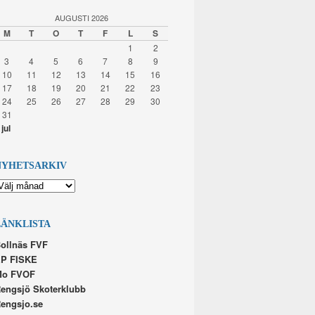
AUGUSTI 2026
M
T
O
T
F
L
S
1
2
3
4
5
6
7
8
9
10
11
12
13
14
15
16
17
18
19
20
21
22
23
24
25
26
27
28
29
30
31
 jul
NYHETSARKIV
YHETSARKIV
LÄNKLISTA
ollnäs FVF
P FISKE
Mo FVOF
engsjö Skoterklubb
engsjo.se