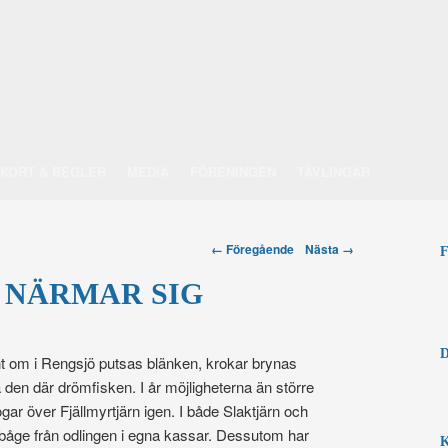
EKORT & REGLER
MEDIA
FÖRENINGEN
TÄVLINGAR
Post navigation
← Föregående
Nästa →
evårdsområdesförening
 NÄRMAR SIG
unt om i Rengsjö putsas blänken, krokar brynas
 den där drömfisken. I år möjligheterna än större
gar över Fjällmyrtjärn igen. I både Slaktjärn och
engbåge från odlingen i egna kassar. Dessutom har