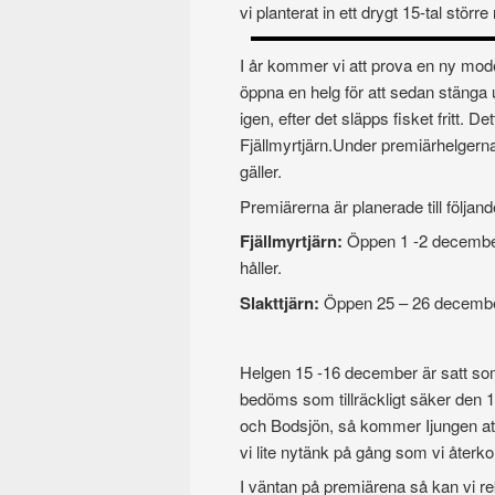
vi planterat in ett drygt 15-tal stör
I år kommer vi att prova en ny mode
öppna en helg för att sedan stänga 
igen, efter det släpps fisket fritt. De
Fjällmyrtjärn.Under premiärhelgern
gäller.
Premiärerna är planerade till följan
Fjällmyrtjärn:
Öppen 1 -2 december 
hål
Slakttjärn:
Öppen 25 – 26 december
Helgen 15 -16 december är satt som e
bedöms som tillräckligt säker den 
och Bodsjön, så kommer Ijungen att
vi lite nytänk på gång som vi återk
I väntan på premiärena så kan vi r