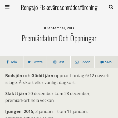
Rengsjö Fiskevårdsområdesförening
8 September, 2014
Premiärdatum Och Öppningar
Dela
Twittra
Fäst
E-post
SMS
Bodsjön
och
Gäddtjärn
öppnar Lördag 6/12 oavsett
isläge. Årskort eller vanligt dagkort.
Slakttjärn
20 december t.om 28 december,
premiärkort hela veckan
Ijungen
2015
, 3 januari – t.om 11 januari,