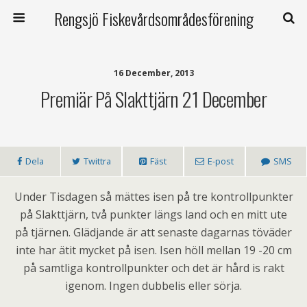
Rengsjö Fiskevårdsområdesförening
16 December, 2013
Premiär På Slakttjärn 21 December
Dela
Twittra
Fäst
E-post
SMS
Under Tisdagen så mättes isen på tre kontrollpunkter
på Slakttjärn, två punkter längs land och en mitt ute
på tjärnen. Glädjande är att senaste dagarnas töväder
inte har ätit mycket på isen. Isen höll mellan 19 -20 cm
på samtliga kontrollpunkter och det är hård is rakt
igenom. Ingen dubbelis eller sörja.