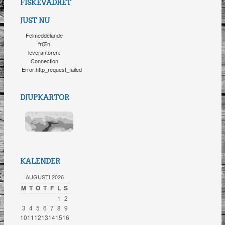
FISKEVÄDRET
JUST NU
Felmeddelande
frŒn
leverantören:
Connection
Error:http_request_failed
DJUPKARTOR
KALENDER
AUGUSTI 2026
M
T
O
T
F
L
S
1
2
3
4
5
6
7
8
9
10
11
12
13
14
15
16