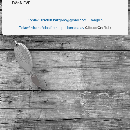
Trönö FVF
Kontakt:
fredrik.bergbro@gmail.com
| Rengsjö
Fiskevårdsområdesförening | Hemsida av
Glösbo Grafiska