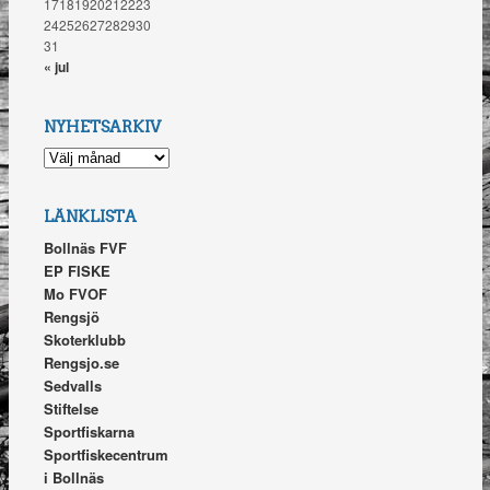
17
18
19
20
21
22
23
24
25
26
27
28
29
30
31
« jul
NYHETSARKIV
NYHETSARKIV
LÄNKLISTA
Bollnäs FVF
EP FISKE
Mo FVOF
Rengsjö
Skoterklubb
Rengsjo.se
Sedvalls
Stiftelse
Sportfiskarna
Sportfiskecentrum
i Bollnäs