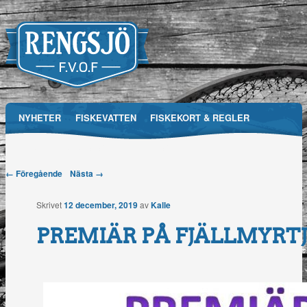
Main menu
NYHETER
FISKEVATTEN
FISKEKORT & REGLER
Skip
RFVOF
MEDIA
FÖRENINGEN
TÄVLINGAR
to
Post navigation
← Föregående
Nästa →
Rengsjö
content
Skrivet
12 december, 2019
av
Kalle
Fiskevårdsområdesförening
PREMIÄR PÅ FJÄLLMYRT