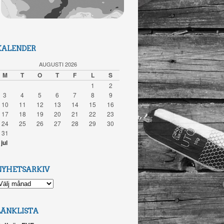
KALENDER
AUGUSTI 2026
M
T
O
T
F
L
S
1
2
3
4
5
6
7
8
9
10
11
12
13
14
15
16
17
18
19
20
21
22
23
24
25
26
27
28
29
30
31
 jul
NYHETSARKIV
YHETSARKIV
LÄNKLISTA