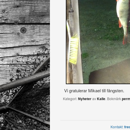
Vi gratulerar Mikael till fångsten.
Kategori:
Nyheter
av
Kalle
. Bokmärk
perm
Kontakt:
fre