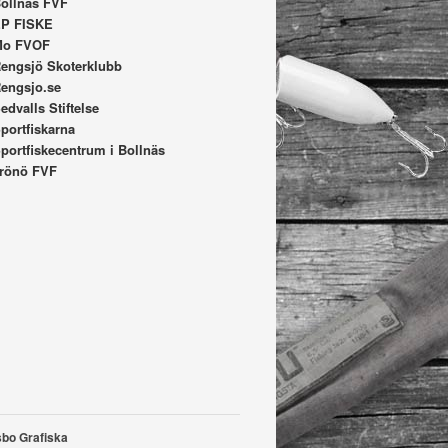
ollnäs FVF
P FISKE
Mo FVOF
engsjö Skoterklubb
engsjo.se
edvalls Stiftelse
portfiskarna
portfiskecentrum i Bollnäs
rönö FVF
sbo Grafiska