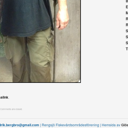
B
E
R
R
S
S
S
T
alink
.
Comments are closed.
drik.bergbro@gmail.com
| Rengsjö Fiskevårdsområdesförening | Hemsida av
Glö