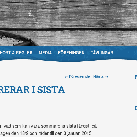
EKORT & REGLER
MEDIA
FÖRENINGEN
TÄVLINGAR
Post navigation
← Föregående
Nästa →
evårdsområdesförening
ERAR I SISTA
gen vad som kan vara sommarens sista fångst, då
dagen den 18/9 och råder till den 3 januari 2015.