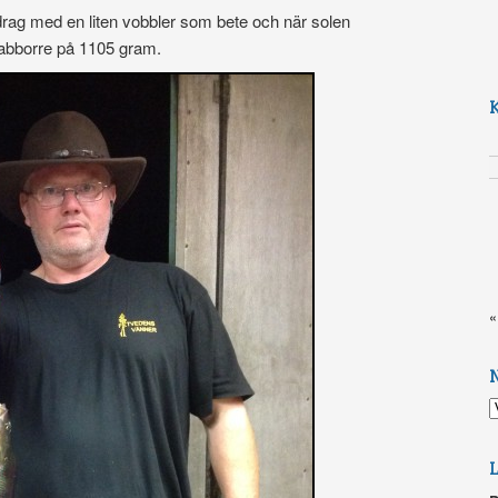
rag med en liten vobbler som bete och när solen
 abborre på 1105 gram.
«
N