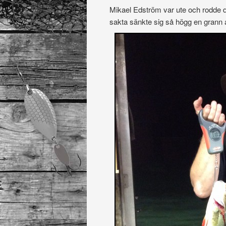
Mikael Edström var ute och rodde d
sakta sänkte sig så högg en grann