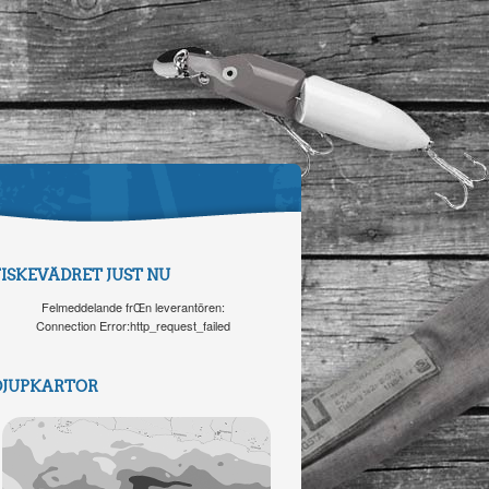
FISKEVÄDRET JUST NU
Felmeddelande frŒn leverantören:
Connection Error:http_request_failed
DJUPKARTOR