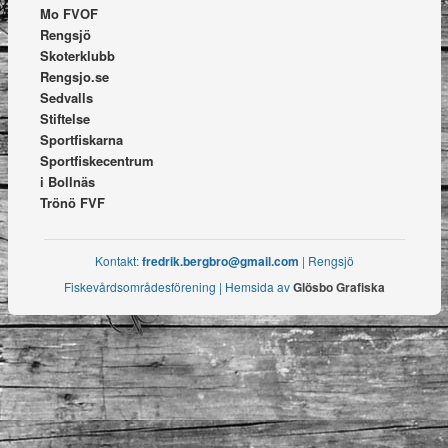
Mo FVOF
Rengsjö
Skoterklubb
Rengsjo.se
Sedvalls
Stiftelse
Sportfiskarna
Sportfiskecentrum
i Bollnäs
Trönö FVF
Kontakt:
fredrik.bergbro@gmail.com
| Rengsjö
Fiskevårdsområdesförening | Hemsida av
Glösbo Grafiska