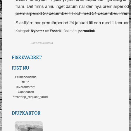
fram. Det finns ännu inget datum när den nya premiärperioden
premiärperiod 20 december till och med 31 december. Premiär
Slakttjärn har premiärperiod 24 januari till och med 1 februari.
Kategori:
Nyheter
av
Fredrik
. Bokmärk
permalink
.
Comments are closed.
FISKEVÄDRET
JUST NU
Felmeddelande
frŒn
leverantören:
Connection
Error:http_request_failed
DJUPKARTOR