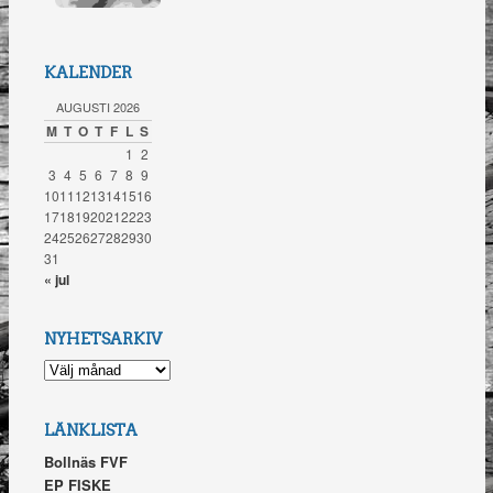
KALENDER
AUGUSTI 2026
M
T
O
T
F
L
S
1
2
3
4
5
6
7
8
9
10
11
12
13
14
15
16
17
18
19
20
21
22
23
24
25
26
27
28
29
30
31
« jul
NYHETSARKIV
NYHETSARKIV
LÄNKLISTA
Bollnäs FVF
EP FISKE