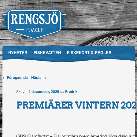
Main menu
NYHETER
FISKEVATTEN
FISKEKORT & REGLER
Skip
RFVOF
MEDIA
FÖRENINGEN
TÄVLINGAR
to
Post navigation
← Föregående
Nästa →
Rengsjö
content
Skrivet
2 december, 2025
av
Fredrik
Fiskevårdsområdesförening
PREMIÄRER VINTERN 2025
OBS Framflyttat – Fjällmyrtjärn premiärperiod. Pga dålig is f