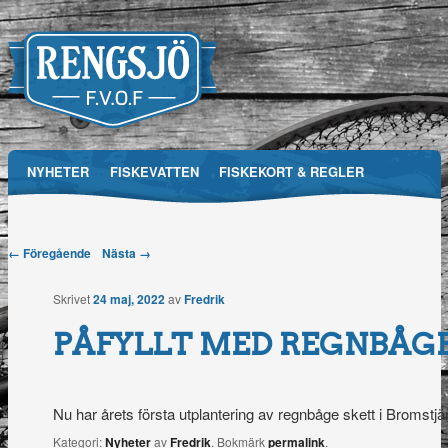
Main menu
NYHETER
FISKEVATTEN
FISKEKORT & REGLER
Skip
RFVOF
MEDIA
FÖRENINGEN
TÄVLINGAR
to
Post navigation
← Föregående
Nästa →
Rengsjö
content
Skrivet
24 maj, 2022
av
Fredrik
Fiskevårdsområdesförening
PÅFYLLT MED REGNBÅG
Nu har årets första utplantering av regnbåge skett i Bromstjär
Kategori:
Nyheter
av
Fredrik
. Bokmärk
permalink
.