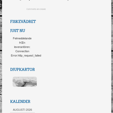
Comments are closed.
FISKEVÄDRET
JUST NU
Felmeddelande
frŒn
leverantören:
Connection
Error:http_request_failed
DJUPKARTOR
KALENDER
AUGUSTI 2026