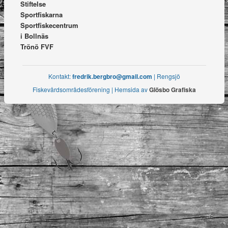
Stiftelse
Sportfiskarna
Sportfiskecentrum
i Bollnäs
Trönö FVF
Kontakt:
fredrik.bergbro@gmail.com
| Rengsjö
Fiskevårdsområdesförening | Hemsida av
Glösbo Grafiska