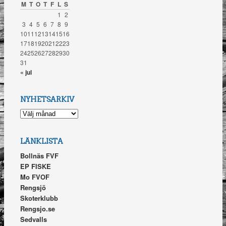
M
T
O
T
F
L
S
1
2
3
4
5
6
7
8
9
10
11
12
13
14
15
16
17
18
19
20
21
22
23
24
25
26
27
28
29
30
31
« jul
NYHETSARKIV
NYHETSARKIV
LÄNKLISTA
Bollnäs FVF
EP FISKE
Mo FVOF
Rengsjö
Skoterklubb
Rengsjo.se
Sedvalls