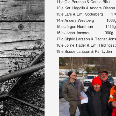
11:a Ola Persson & Carina Blix
12:a Karl Hagelin & Anders Olss
13:e Lars & Emil Söderberg 17
14:e Anders Westberg 1666
15:e Jörgen Nordman 1415g
16:e Johan Jonsson 1390g
17:e Sigfrid Larsson & Ragnar J
18:e Joline Tjäder & Emil Hilding
19:e Bosse Larsson & Pär Lyd