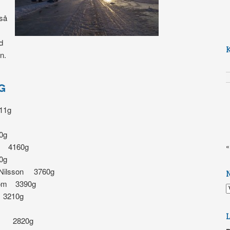
kså
d
n.
G
11g
0g
on 4160g
«
0g
 Nilsson 3760g
tröm 3390g
N
 3210g
on 2820g