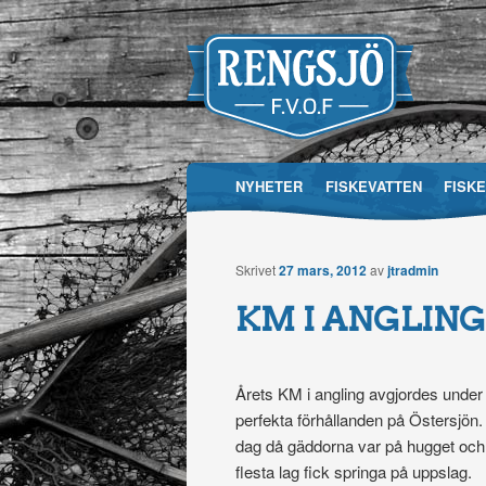
Main menu
NYHETER
FISKEVATTEN
FISK
Skip
RFVOF
to
Skrivet
27 mars, 2012
av
jtradmin
Rengsjö Fisk
content
KM I ANGLING
Årets KM i angling avgjordes under
perfekta förhållanden på Östersjön.
dag då gäddorna var på hugget och
flesta lag fick springa på uppslag.