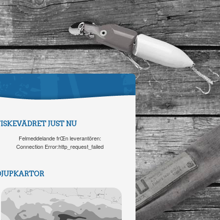
FISKEVÄDRET JUST NU
Felmeddelande frŒn leverantören:
Connection Error:http_request_failed
DJUPKARTOR