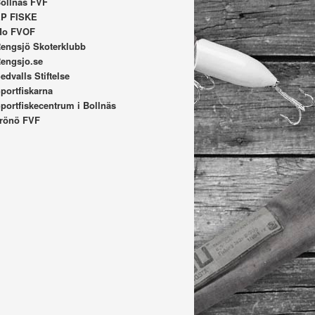
ollnäs FVF
P FISKE
Mo FVOF
engsjö Skoterklubb
engsjo.se
edvalls Stiftelse
portfiskarna
portfiskecentrum i Bollnäs
rönö FVF