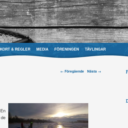
EKORT & REGLER
MEDIA
FÖRENINGEN
TÄVLINGAR
Post navigation
← Föregående
Nästa →
evårdsområdesförening
 En
 de