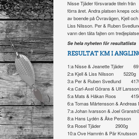
Nisse Tjäder försvarade titeln från
förra året. Andra platsen kneps oc
av boende på Övravägen, Kjell och
Liss Nilsson. Per & Ruben Svedlun
vann den täta fajten om tredjeplatse
Se hela nyheten för resultatlista
RESULTAT KM I ANGLIN
1:a Nisse & Jeanette Tjäder 69
2:a Kjell & Liss Nilsson 5220g
3:a Per & Ruben Svedlund 417
4:a Carl-Axel Görans & Ulf Larss
5:a Mats & Håkan Roos 415
6:a Tomas Mårtensson & Andreas
7:a Johan Ivarsson & Joel Grans
8:a Hans Lydén & Åke Persson
9:a Rosel Tjäder 2900g
10:a Ove Hamrén & Pär Knutss