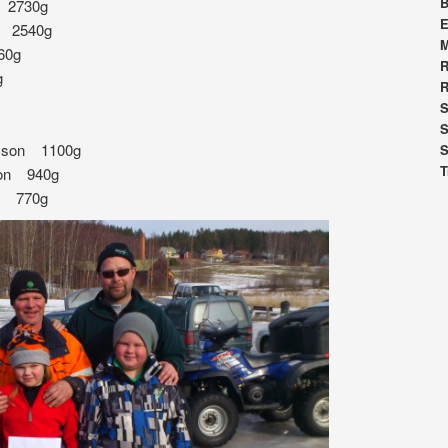
B
t 2730g
E
on 2540g
60g
R
g
R
S
S
onsson 1100g
S
T
sson 940g
én 770g