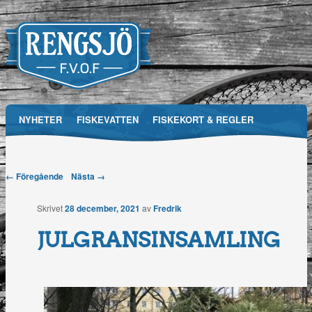
Main menu
NYHETER
FISKEVATTEN
FISKEKORT & REGLER
Skip
RFVOF
MEDIA
FÖRENINGEN
TÄVLINGAR
to
Post navigation
← Föregående
Nästa →
Rengsjö
content
Skrivet
28 december, 2021
av
Fredrik
Fiskevårdsområdesförening
JULGRANSINSAMLING