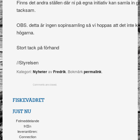
Finns det andra ställen där ni på egna initiativ kan samla in g
tacksam.
OBS. detta är ingen sopinsamling så vi hoppas att det inte 
högarna.
Stort tack på förhand
//Styrelsen
Kategori:
Nyheter
av
Fredrik
. Bokmärk
permalink
.
Comments are closed.
FISKEVÄDRET
JUST NU
Felmeddelande
frŒn
leverantören:
Connection