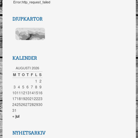
Error:http_request_failed
DJUPKARTOR
KALENDER
AUGUSTI 2026
M
T
O
T
F
L
S
1
2
3
4
5
6
7
8
9
10
11
12
13
14
15
16
17
18
19
20
21
22
23
24
25
26
27
28
29
30
31
« jul
NYHETSARKIV