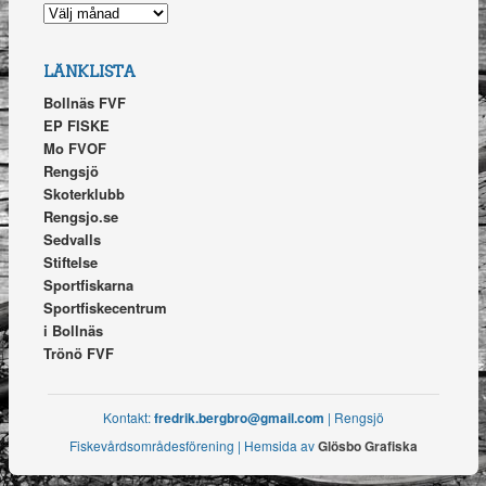
NYHETSARKIV
LÄNKLISTA
Bollnäs FVF
EP FISKE
Mo FVOF
Rengsjö
Skoterklubb
Rengsjo.se
Sedvalls
Stiftelse
Sportfiskarna
Sportfiskecentrum
i Bollnäs
Trönö FVF
Kontakt:
fredrik.bergbro@gmail.com
| Rengsjö
Fiskevårdsområdesförening | Hemsida av
Glösbo Grafiska