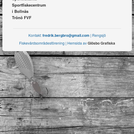
Sportfiskecentrum
i Bollnäs
Trönö FVF
Kontakt:
fredrik.bergbro@gmail.com
| Rengsjö
Fiskevårdsområdesförening | Hemsida av
Glösbo Grafiska