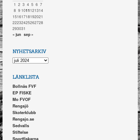
1
2
3
4
5
6
7
8
9
10
11
12
13
14
15
16
17
18
19
20
21
22
23
24
25
26
27
28
29
30
31
« jun
sep »
NYHETSARKIV
NYHETSARKIV
LÄNKLISTA
Bollnäs FVF
EP FISKE
Mo FVOF
Rengsjö
Skoterklubb
Rengsjo.se
Sedvalls
Stiftelse
Sportfiskarna