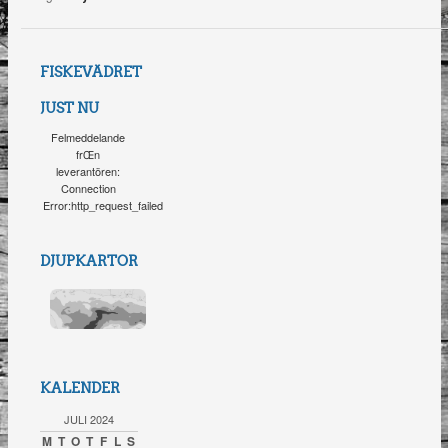
FISKEVÄDRET
JUST NU
Felmeddelande
frŒn
leverantören:
Connection
Error:http_request_failed
DJUPKARTOR
KALENDER
JULI 2024
M
T
O
T
F
L
S