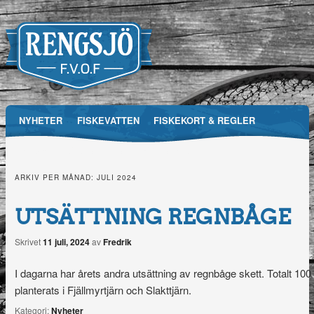
Main menu
NYHETER
FISKEVATTEN
FISKEKORT & REGLER
Skip
RFVOF
MEDIA
FÖRENINGEN
TÄVLINGAR
to
ARKIV PER MÅNAD:
JULI 2024
Rengsjö
content
UTSÄTTNING REGNBÅGE
Fiskevårdsområdesförening
Skrivet
11 juli, 2024
av
Fredrik
I dagarna har årets andra utsättning av regnbåge skett. Totalt 10
planterats i Fjällmyrtjärn och Slakttjärn.
Kategori:
Nyheter